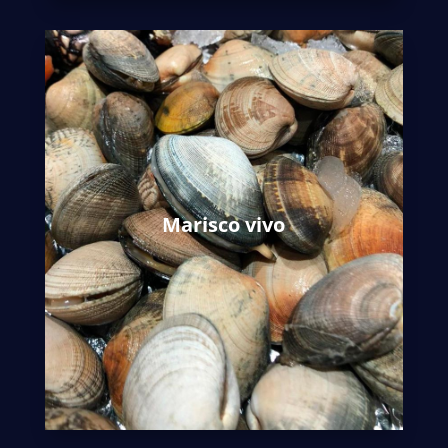
Es el alma máter de Cetárea Salmantina y la
base de su origen.
Durante todo el año se puede encontrar una
completa variedad de marisco vivo; en la Casa
Marisco vivo
del Mar te indicarán que producto es el más
recomendable en cada época del año.