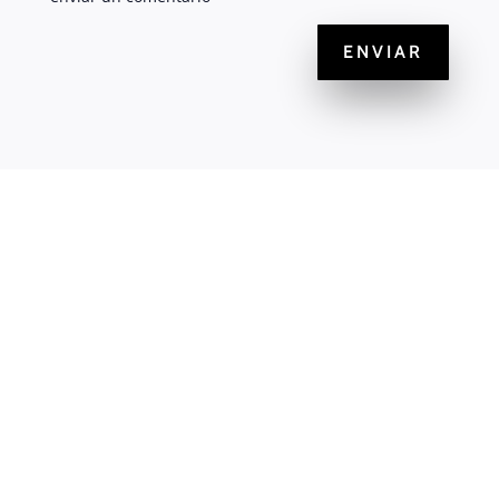
ENVIAR
923 244 161 / 666 522 390

cetareasalmantina@gmail.com
